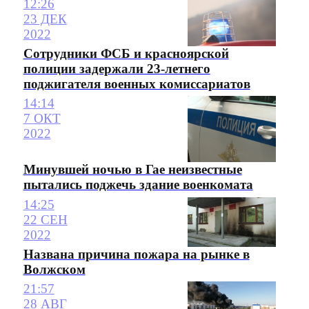
12:26
23 ДЕК
2022
Сотрудники ФСБ и красноярской
полиции задержали 23-летнего
поджигателя военных комиссариатов
14:14
7 ОКТ
2022
Минувшей ночью в Гае неизвестные
пытались поджечь здание военкомата
14:25
22 СЕН
2022
Названа причина пожара на рынке в
Волжском
21:57
28 АВГ