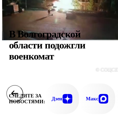
В Волгоградской
области подожгли
военкомат
© СОЦС
СЛЕДИТЕ ЗА
Дзен
Макс
НОВОСТЯМИ: