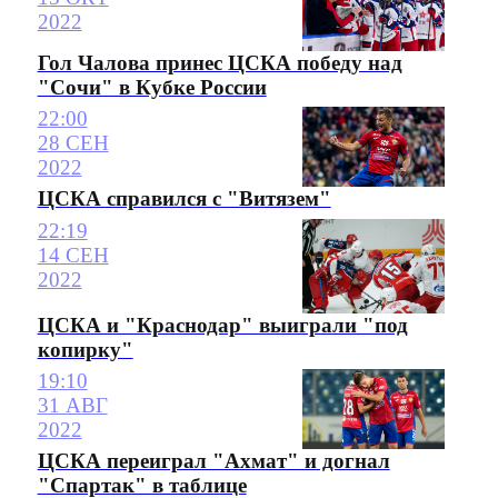
2022
Гол Чалова принес ЦСКА победу над
"Сочи" в Кубке России
22:00
28 СЕН
2022
ЦСКА справился с "Витязем"
22:19
14 СЕН
2022
ЦСКА и "Краснодар" выиграли "под
копирку"
19:10
31 АВГ
2022
ЦСКА переиграл "Ахмат" и догнал
"Спартак" в таблице