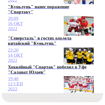
2022
"Куньлунь" нанес поражение
"Спартаку"
20:09
16 ОКТ
2022
"Северсталь" в гостях одолела
китайский "Куньлунь"
23:20
14 ОКТ
2022
Хоккейный "Спартак" победил в Уфе
"Салават Юлаев"
19:40
12 СЕН
2022