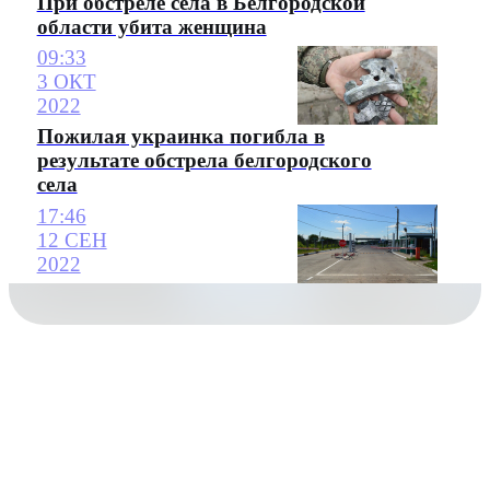
При обстреле села в Белгородской
области убита женщина
09:33
3 ОКТ
2022
Пожилая украинка погибла в
результате обстрела белгородского
села
17:46
12 СЕН
2022