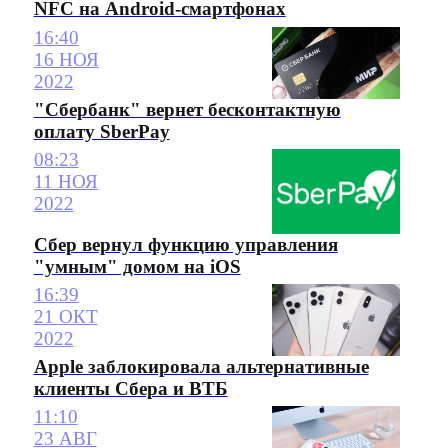
NFC на Android-смартфонах
16:40
16 НОЯ
2022
"Сбербанк" вернет бесконтактную
оплату SberPay
08:23
11 НОЯ
2022
Сбер вернул функцию управления
"умным" домом на iOS
16:39
21 ОКТ
2022
Apple заблокировала альтернативные
клиенты Сбера и ВТБ
11:10
23 АВГ