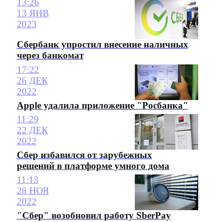
13:26
13 ЯНВ
2023
Сбербанк упростил внесение наличных
через банкомат
17:22
26 ДЕК
2022
Apple удалила приложение "Росбанка"
11:29
22 ДЕК
2022
Сбер избавился от зарубежных
решений в платформе умного дома
11:13
28 НОЯ
2022
"Сбер" возобновил работу SberPay