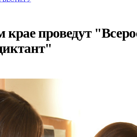
м крае проведут "Всер
диктант"