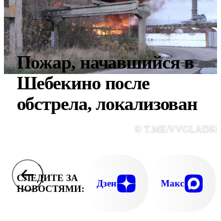
Пожар, начавшийся в
Шебекино после
обстрела, локализован
© T.ME/VVGLADK
СЛЕДИТЕ ЗА
Дзен
Макс
НОВОСТЯМИ: