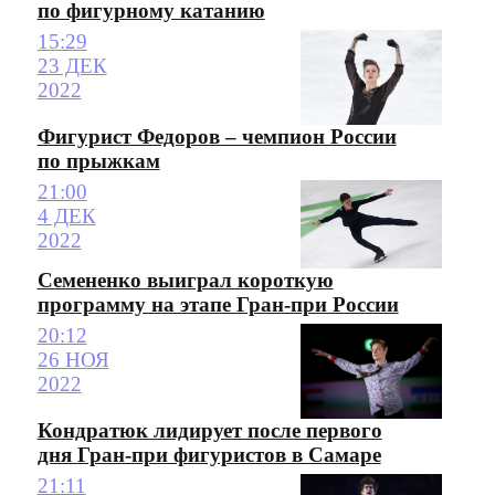
по фигурному катанию
15:29
23 ДЕК
2022
Фигурист Федоров – чемпион России
по прыжкам
21:00
4 ДЕК
2022
Семененко выиграл короткую
программу на этапе Гран-при России
20:12
26 НОЯ
2022
Кондратюк лидирует после первого
дня Гран-при фигуристов в Самаре
21:11