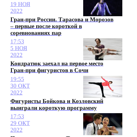
19 НОЯ
2022
Гран-при России. Тарасова и Морозов
– первые после короткой в
соревнованиях пар
17:53
5 НОЯ
2022
Кондратюк заехал на первое место
Гран-при фигуристов в Сочи
19:55
30 ОКТ
2022
Фигуристы Бойкова и Козловский
выиграли короткую программу
17:53
29 ОКТ
2022