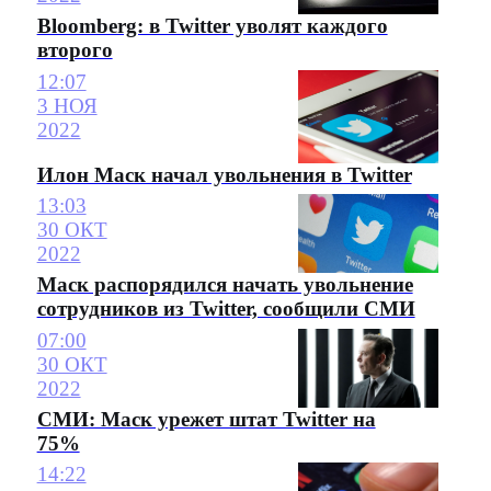
Bloomberg: в Twitter уволят каждого
второго
12:07
3 НОЯ
2022
Илон Маск начал увольнения в Twitter
13:03
30 ОКТ
2022
Маск распорядился начать увольнение
сотрудников из Twitter, сообщили СМИ
07:00
30 ОКТ
2022
СМИ: Маск урежет штат Twitter на
75%
14:22