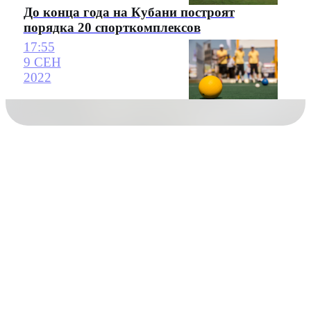
До конца года на Кубани построят
порядка 20 спорткомплексов
17:55
9 СЕН
2022