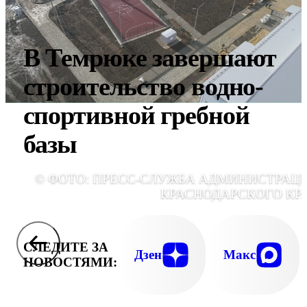
В Темрюке завершают
строительство водно-
спортивной гребной
базы
© ФОТО: ПРЕСС-СЛУЖБА АДМИНИСТРАЦ
КРАСНОДАРСКОГО КР
СЛЕДИТЕ ЗА
Дзен
Макс
НОВОСТЯМИ: