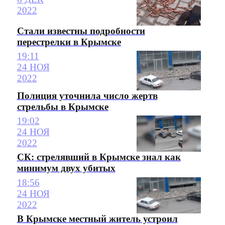
2022
Стали известны подробности
перестрелки в Крымске
19:11
24 НОЯ
2022
Полиция уточнила число жертв
стрельбы в Крымске
19:02
24 НОЯ
2022
СК: стрелявший в Крымске знал как
минимум двух убитых
18:56
24 НОЯ
2022
В Крымске местный житель устроил