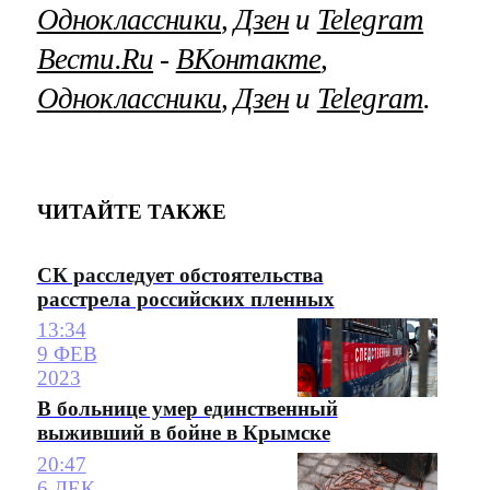
Одноклассники
,
Дзен
и
Telegram
Вести.Ru
‐
ВКонтакте
,
Одноклассники
,
Дзен
и
Telegram
.
ЧИТАЙТЕ ТАКЖЕ
СК расследует обстоятельства
расстрела российских пленных
13:34
9 ФЕВ
2023
В больнице умер единственный
выживший в бойне в Крымске
20:47
6 ДЕК