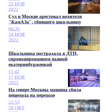
25 НОЯ
2022
Суд в Москве арестовал водителя
"КамАЗа", сбившего школьницу
08:26
24 НОЯ
2022
Школьница пострадала в ДТП,
спровоцированном пьяной
екатеринбурженкой
11:42
17 НОЯ
2022
На севере Москвы машина сбила
пешехода на переходе
22:53
28 ОКТ