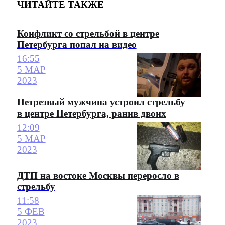
ЧИТАЙТЕ ТАКЖЕ
Конфликт со стрельбой в центре
Петербурга попал на видео
16:55
5 МАР
2023
Нетрезвый мужчина устроил стрельбу
в центре Петербурга, ранив двоих
12:09
5 МАР
2023
ДТП на востоке Москвы переросло в
стрельбу
11:58
5 ФЕВ
2023