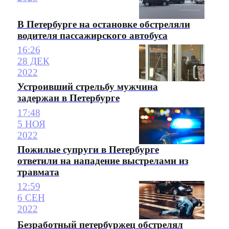
В Петербурге на остановке обстреляли
водителя пассажирского автобуса
16:26
28 ДЕК
2022
Устроивший стрельбу мужчина
задержан в Петербурге
17:48
5 НОЯ
2022
Пожилые супруги в Петербурге
ответили на нападение выстрелами из
травмата
12:59
6 СЕН
2022
Безработный петербуржец обстрелял