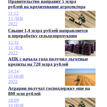
Правительство направит 5 млрд
рублей на кредитование агросектора
11:12
13 ДЕК
2022
Свыше 1,4 млрд рублей направляется
в переработку сельхозпродукции
12:32
12 ДЕК
2022
АПК с начала года получил льготные
кредиты на 720 млрд рублей
14:14
25 НОЯ
2022
Аграрии получат господдержку еще на
800 млн рублей
18:09
10 НОЯ