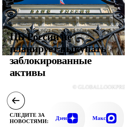
ЦБ России не
планирует выкупать
заблокированные
активы
© GLOBALLOOKPRE
СЛЕДИТЕ ЗА
Дзен
Макс
НОВОСТЯМИ: