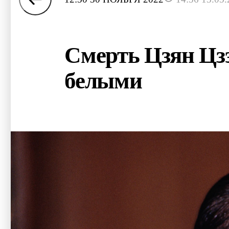
Смерть Цзян Цз
белыми