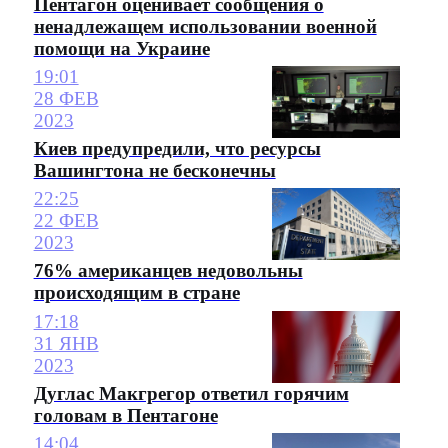
Пентагон оценивает сообщения о
ненадлежащем использовании военной
помощи на Украине
19:01
28 ФЕВ
2023
Киев предупредили, что ресурсы
Вашингтона не бесконечны
22:25
22 ФЕВ
2023
76% американцев недовольны
происходящим в стране
17:18
31 ЯНВ
2023
Дуглас Макгрегор ответил горячим
головам в Пентагоне
14:04