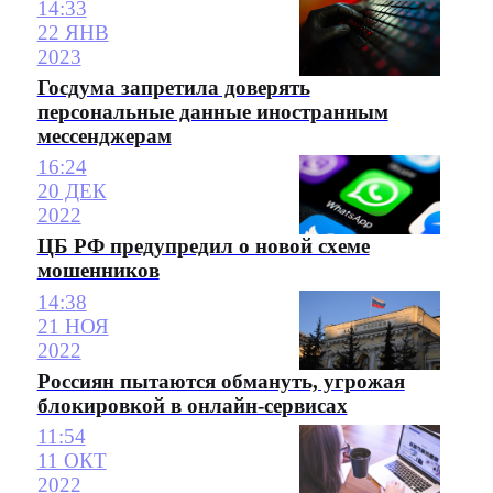
14:33
22 ЯНВ
2023
Госдума запретила доверять
персональные данные иностранным
мессенджерам
16:24
20 ДЕК
2022
ЦБ РФ предупредил о новой схеме
мошенников
14:38
21 НОЯ
2022
Россиян пытаются обмануть, угрожая
блокировкой в онлайн-сервисах
11:54
11 ОКТ
2022