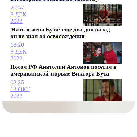
20:57
8 ДЕК
2022
Мать и жена Бута: еще два дня назад
он не знал об освобождении
18:20
8 ДЕК
2022
Посол РФ Анатолий Антонов посетил в
американской тюрьме Виктора Бута
02:35
13 ОКТ
2022