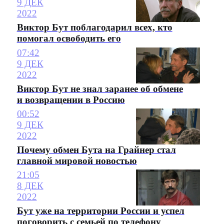
9 ДЕК
2022
Виктор Бут поблагодарил всех, кто
помогал освободить его
07:42
9 ДЕК
2022
Виктор Бут не знал заранее об обмене
и возвращении в Россию
00:52
9 ДЕК
2022
Почему обмен Бута на Грайнер стал
главной мировой новостью
21:05
8 ДЕК
2022
Бут уже на территории России и успел
поговорить с семьей по телефону