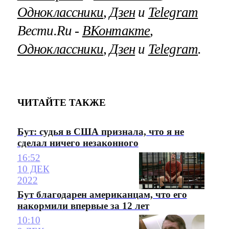
Одноклассники
,
Дзен
и
Telegram
Вести.Ru ‐
ВКонтакте
,
Одноклассники
,
Дзен
и
Telegram
.
ЧИТАЙТЕ ТАКЖЕ
Бут: судья в США признала, что я не
сделал ничего незаконного
16:52
10 ДЕК
2022
Бут благодарен американцам, что его
накормили впервые за 12 лет
10:10