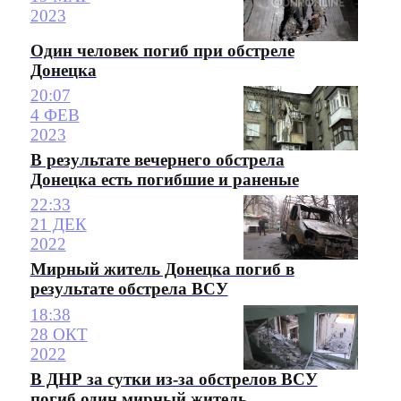
2023
Один человек погиб при обстреле
Донецка
20:07
4 ФЕВ
2023
В результате вечернего обстрела
Донецка есть погибшие и раненые
22:33
21 ДЕК
2022
Мирный житель Донецка погиб в
результате обстрела ВСУ
18:38
28 ОКТ
2022
В ДНР за сутки из-за обстрелов ВСУ
погиб один мирный житель