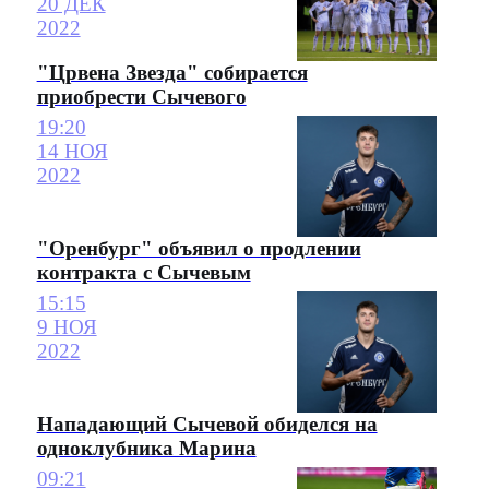
20 ДЕК
2022
"Црвена Звезда" собирается
приобрести Сычевого
19:20
14 НОЯ
2022
"Оренбург" объявил о продлении
контракта с Сычевым
15:15
9 НОЯ
2022
Нападающий Сычевой обиделся на
одноклубника Марина
09:21