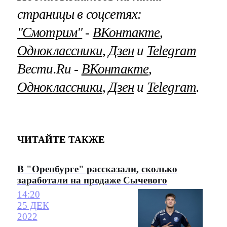
страницы в соцсетях:
"Смотрим"
‐
ВКонтакте
,
Одноклассники
,
Дзен
и
Telegram
Вести.Ru ‐
ВКонтакте
,
Одноклассники
,
Дзен
и
Telegram
.
ЧИТАЙТЕ ТАКЖЕ
В "Оренбурге" рассказали, сколько
заработали на продаже Сычевого
14:20
25 ДЕК
2022