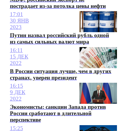
пострадает из-за потолка цены нефти
17:01
30 ЯНВ
2023
Путин назвал российский рубль одной
из самых сильных валют мира
16:11
15 ДЕК
2022
В России ситуация лучше, чем в других
странах, уверен президент
16:15
9 ДЕК
2022
Экономисты: санкции Запада против
России сработают в длительной
перспективе
15:25