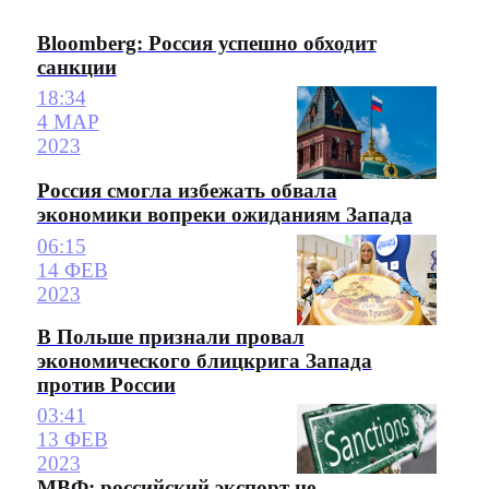
Bloomberg: Россия успешно обходит
санкции
18:34
4 МАР
2023
Россия смогла избежать обвала
экономики вопреки ожиданиям Запада
06:15
14 ФЕВ
2023
В Польше признали провал
экономического блицкрига Запада
против России
03:41
13 ФЕВ
2023
МВФ: российский экспорт не