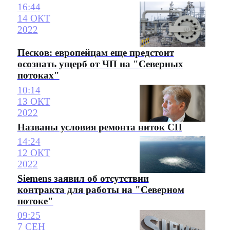
16:44
14 ОКТ
2022
Песков: европейцам еще предстоит
осознать ущерб от ЧП на "Северных
потоках"
10:14
13 ОКТ
2022
Названы условия ремонта ниток СП
14:24
12 ОКТ
2022
Siemens заявил об отсутствии
контракта для работы на "Северном
потоке"
09:25
7 СЕН