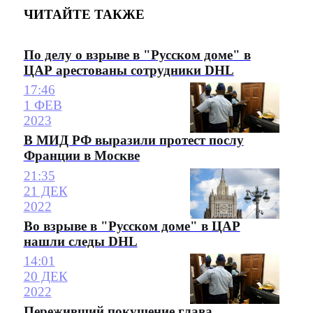
ЧИТАЙТЕ ТАКЖЕ
По делу о взрыве в "Русском доме" в
ЦАР арестованы сотрудники DHL
17:46
1 ФЕВ
2023
В МИД РФ выразили протест послу
Франции в Москве
21:35
21 ДЕК
2022
Во взрыве в "Русском доме" в ЦАР
нашли следы DHL
14:01
20 ДЕК
2022
Переживший покушение глава