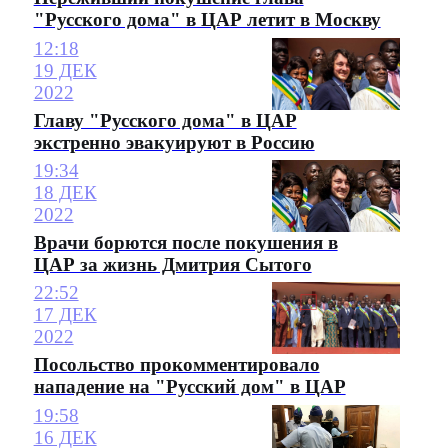
"Русского дома" в ЦАР летит в Москву
12:18
19 ДЕК
2022
Главу "Русского дома" в ЦАР
экстренно эвакуируют в Россию
19:34
18 ДЕК
2022
Врачи борются после покушения в
ЦАР за жизнь Дмитрия Сытого
22:52
17 ДЕК
2022
Посольство прокомментировало
нападение на "Русский дом" в ЦАР
19:58
16 ДЕК