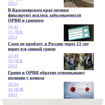
2022
В Красноярском крае медики
фиксируют всплеск заболеваемости
ОРВИ и гриппом
10:42
15 ДЕК
2022
Само не пройдет: в Россию через 13 лет
вернулся свиной грипп
22:39
10 ДЕК
2022
Грипп и ОРВИ обратно отвоевывают
позиции у ковида
20:54
28 НОЯ
2022