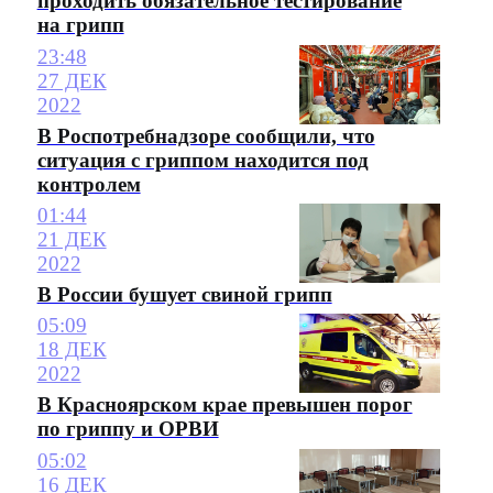
проходить обязательное тестирование
на грипп
23:48
27 ДЕК
2022
В Роспотребнадзоре сообщили, что
ситуация с гриппом находится под
контролем
01:44
21 ДЕК
2022
В России бушует свиной грипп
05:09
18 ДЕК
2022
В Красноярском крае превышен порог
по гриппу и ОРВИ
05:02
16 ДЕК