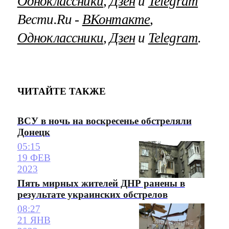
Одноклассники
,
Дзен
и
Telegram
Вести.Ru ‐
ВКонтакте
,
Одноклассники
,
Дзен
и
Telegram
.
ЧИТАЙТЕ ТАКЖЕ
ВСУ в ночь на воскресенье обстреляли
Донецк
05:15
19 ФЕВ
2023
Пять мирных жителей ДНР ранены в
результате украинских обстрелов
08:27
21 ЯНВ