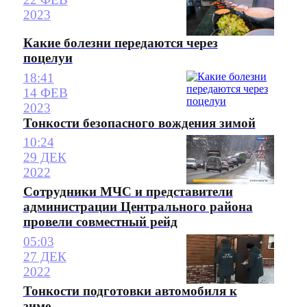
2023
Какие болезни передаются через
поцелуи
18:41
14 ФЕВ
2023
Тонкости безопасного вождения зимой
10:24
29 ДЕК
2022
Сотрудники МЧС и представители
администрации Центрального района
провели совместный рейд
05:03
27 ДЕК
2022
Тонкости подготовки автомобиля к
зиме