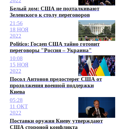
2022
Белый дом: США не подталкивают
Зеленского к столу переговоров
21:56
18 НОЯ
2022
Politico: Госдеп США тайно готовит
переговоры "Россия – Украина"
10:08
15 НОЯ
2022
Посол Антонов предостерег США от
продолжения военной поддержки
Киева
05:28
11 ОКТ
2022
Поставки оружия Киеву утверждают
США стороной конфликта