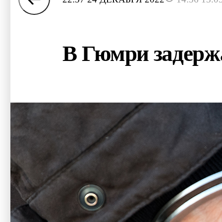
В Гюмри задержа