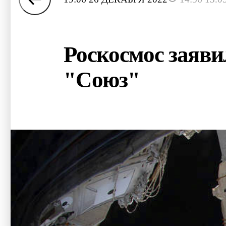
Роскосмос заяви
"Союз"