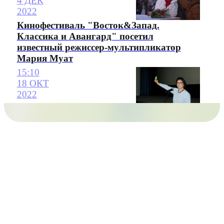
4 ДЕК
2022
Кинофестиваль "Восток&Запад.
Классика и Авангард" посетил
известный режиссер-мультипликатор
Мария Муат
15:10
18 ОКТ
2022