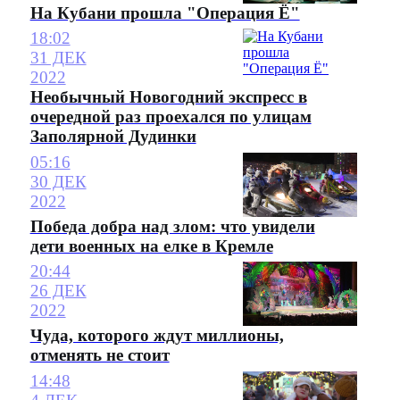
На Кубани прошла "Операция Ё"
18:02
31 ДЕК
2022
Необычный Новогодний экспресс в
очередной раз проехался по улицам
Заполярной Дудинки
05:16
30 ДЕК
2022
Победа добра над злом: что увидели
дети военных на елке в Кремле
20:44
26 ДЕК
2022
Чуда, которого ждут миллионы,
отменять не стоит
14:48