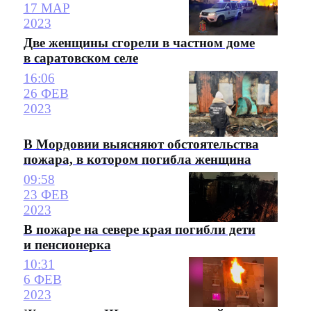
17 МАР
2023
Две женщины сгорели в частном доме
в саратовском селе
16:06
26 ФЕВ
2023
В Мордовии выясняют обстоятельства
пожара, в котором погибла женщина
09:58
23 ФЕВ
2023
В пожаре на севере края погибли дети
и пенсионерка
10:31
6 ФЕВ
2023