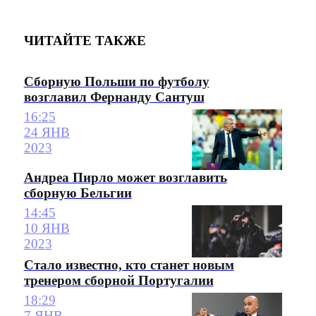
ЧИТАЙТЕ ТАКЖЕ
Сборную Польши по футболу
возглавил Фернанду Сантуш
16:25
24 ЯНВ
2023
Андреа Пирло может возглавить
сборную Бельгии
14:45
10 ЯНВ
2023
Стало известно, кто станет новым
тренером сборной Португалии
18:29
7 ЯНВ