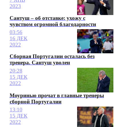
2023
Сантуш – об отставке: ухожу с
чувством огромной благодарности
03:56
16 ДЕК
2022
Сборная Португалии осталась без
тренера. Сантуш уволен
20:28
15 ДЕК
2022
Моуринью прочат в главные тренеры
сборной Португалии
13:10
15 ДЕК
2022