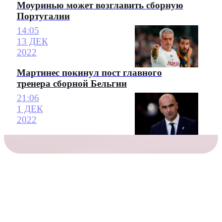
Моуринью может возглавить сборную
Португалии
14:05
13 ДЕК
2022
Мартинес покинул пост главного
тренера сборной Бельгии
21:06
1 ДЕК
2022