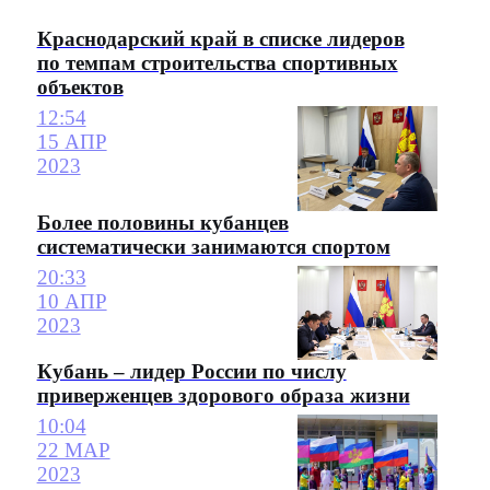
Краснодарский край в списке лидеров
по темпам строительства спортивных
объектов
12:54
15 АПР
2023
Более половины кубанцев
систематически занимаются спортом
20:33
10 АПР
2023
Кубань – лидер России по числу
приверженцев здорового образа жизни
10:04
22 МАР
2023