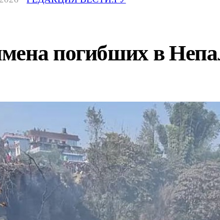
мена погибших в Непа