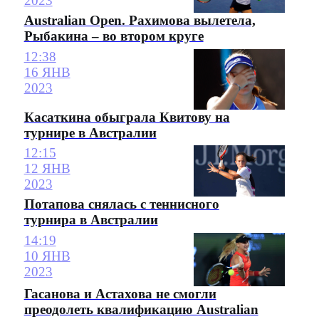
2023
Australian Open. Рахимова вылетела,
Рыбакина – во втором круге
12:38
16 ЯНВ
2023
Касаткина обыграла Квитову на
турнире в Австралии
12:15
12 ЯНВ
2023
Потапова снялась с теннисного
турнира в Австралии
14:19
10 ЯНВ
2023
Гасанова и Астахова не смогли
преодолеть квалификацию Australian