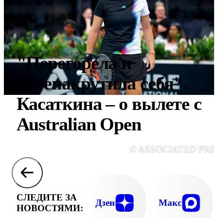
"Перегорела и
перенакрутила себя".
Касаткина – о вылете c
Australian Open
© ASSOCIATED PRE
СЛЕДИТЕ ЗА
Дзен
Макс
НОВОСТЯМИ: