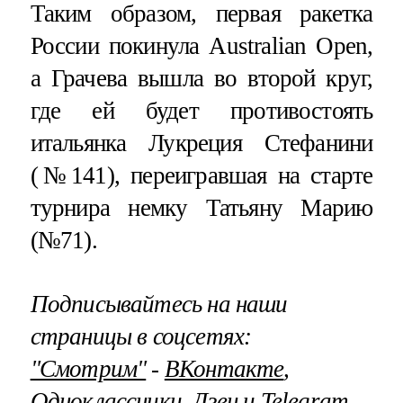
Таким образом, первая ракетка
России покинула Australian Open,
а Грачева вышла во второй круг,
где ей будет противостоять
итальянка Лукреция Стефанини
(№141), переигравшая на старте
турнира немку Татьяну Марию
(№71).
Подписывайтесь на наши
страницы в соцсетях:
"Смотрим"
‐
ВКонтакте
,
Одноклассники
,
Дзен
и
Telegram