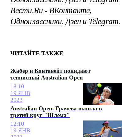
Вести.Ru ‐
ВКонтакте
,
Одноклассники
,
Дзен
и
Telegram
.
ЧИТАЙТЕ ТАКЖЕ
Жабер и Контавейт покидают
теннисный Australian Open
18:10
19 ЯНВ
2023
Australian Open. Грачева вышла в
третий круг "Шлема"
12:10
19 ЯНВ