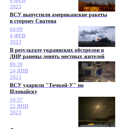
8 ФЕВ
2023
ВСУ выпустили американские ракеты
в сторону Сватова
04:09
4 ФЕВ
2023
В результате украинских обстрелов в
ДНР ранены девять местных жителей
09:39
24 ЯНВ
2023
ВСУ ударили "Точкой-У" по
Иловайску
10:37
22 ЯНВ
2023