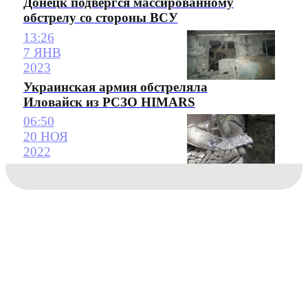
Донецк подвергся массированному
обстрелу со стороны ВСУ
13:26
7 ЯНВ
2023
Украинская армия обстреляла
Иловайск из РСЗО HIMARS
06:50
20 НОЯ
2022