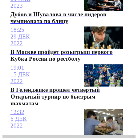
2023
Дубов и Шувалова в числе лидеров
чемпионата по блицу
18:25
29 ДЕК
2022
В Москве пройдет розыгрыш первого
Кубка России по рестболу
19:01
15 ДЕК
2022
В Геленджике прошел четвертый
Открытый турнир по быстрым
шахматам
12:32
6 ДЕК
2022