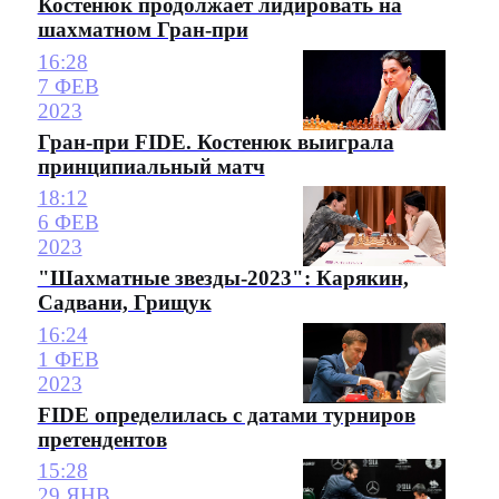
Костенюк продолжает лидировать на
шахматном Гран-при
16:28
7 ФЕВ
2023
Гран-при FIDE. Костенюк выиграла
принципиальный матч
18:12
6 ФЕВ
2023
"Шахматные звезды-2023": Карякин,
Садвани, Грищук
16:24
1 ФЕВ
2023
FIDE определилась с датами турниров
претендентов
15:28
29 ЯНВ