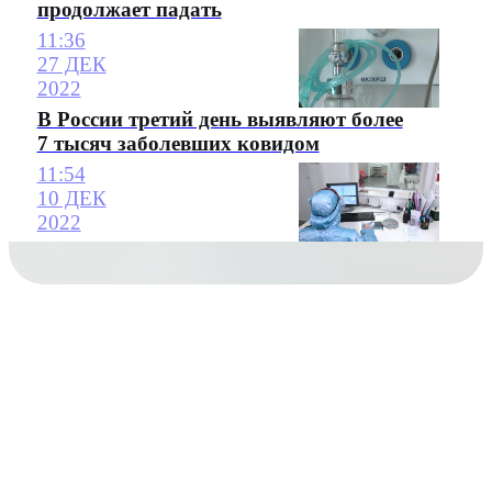
продолжает падать
11:36
27 ДЕК
2022
В России третий день выявляют более
7 тысяч заболевших ковидом
11:54
10 ДЕК
2022