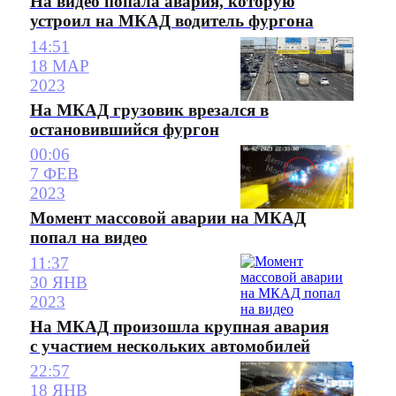
На видео попала авария, которую
устроил на МКАД водитель фургона
14:51
18 МАР
2023
На МКАД грузовик врезался в
остановившийся фургон
00:06
7 ФЕВ
2023
Момент массовой аварии на МКАД
попал на видео
11:37
30 ЯНВ
2023
На МКАД произошла крупная авария
с участием нескольких автомобилей
22:57
18 ЯНВ