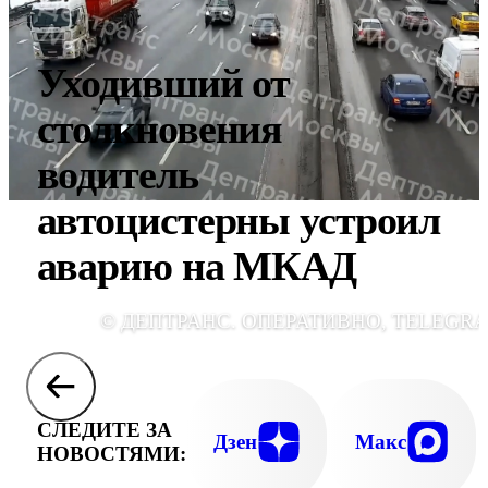
Уходивший от
столкновения
водитель
автоцистерны устроил
аварию на МКАД
© ДЕПТРАНС. ОПЕРАТИВНО, TELEGR
СЛЕДИТЕ ЗА
Дзен
Макс
НОВОСТЯМИ: