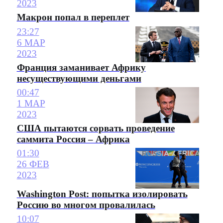
2023
Макрон попал в переплет
23:27
6 МАР
2023
Франция заманивает Африку
несуществующими деньгами
00:47
1 МАР
2023
США пытаются сорвать проведение
саммита Россия – Африка
01:30
26 ФЕВ
2023
Washington Post: попытка изолировать
Россию во многом провалилась
10:07