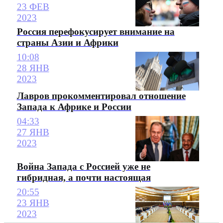
23 ФЕВ
2023
Россия перефокусирует внимание на
страны Азии и Африки
10:08
28 ЯНВ
2023
Лавров прокомментировал отношение
Запада к Африке и России
04:33
27 ЯНВ
2023
Война Запада с Россией уже не
гибридная, а почти настоящая
20:55
23 ЯНВ
2023