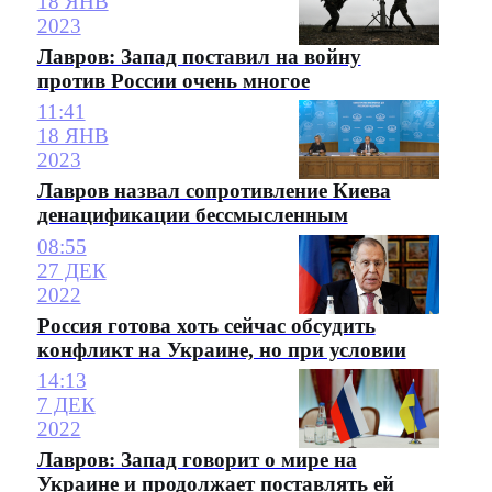
18 ЯНВ
2023
Лавров: Запад поставил на войну
против России очень многое
11:41
18 ЯНВ
2023
Лавров назвал сопротивление Киева
денацификации бессмысленным
08:55
27 ДЕК
2022
Россия готова хоть сейчас обсудить
конфликт на Украине, но при условии
14:13
7 ДЕК
2022
Лавров: Запад говорит о мире на
Украине и продолжает поставлять ей