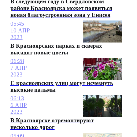
В следующем году в Свердловском
районе Красноярска может появиться
новая благоустроенная зона у Енисея
05:45
10 АПР
2023
В Красноярских парках и скверах
высадят новые цветы
06:28
7 АПР
2023
С красноярских улиц могут исчезнуть
высокие пальмы
06:13
6 АПР
2023
В Красноярске отремонтируют
несколько дорог
05:09