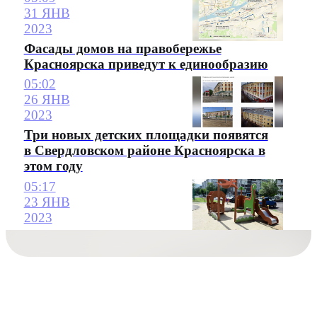
31 ЯНВ
2023
Фасады домов на правобережье
Красноярска приведут к единообразию
05:02
26 ЯНВ
2023
Три новых детских площадки появятся
в Свердловском районе Красноярска в
этом году
05:17
23 ЯНВ
2023