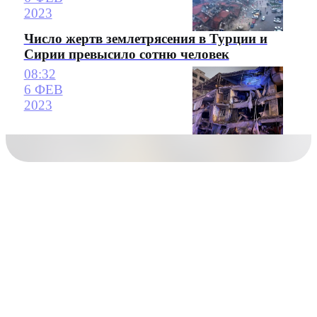
2023
Число жертв землетрясения в Турции и
Сирии превысило сотню человек
08:32
6 ФЕВ
2023