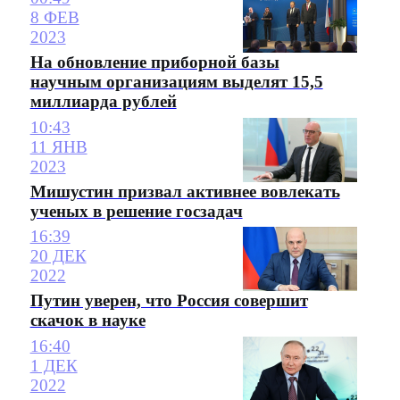
8 ФЕВ
2023
На обновление приборной базы
научным организациям выделят 15,5
миллиарда рублей
10:43
11 ЯНВ
2023
Мишустин призвал активнее вовлекать
ученых в решение госзадач
16:39
20 ДЕК
2022
Путин уверен, что Россия совершит
скачок в науке
16:40
1 ДЕК
2022