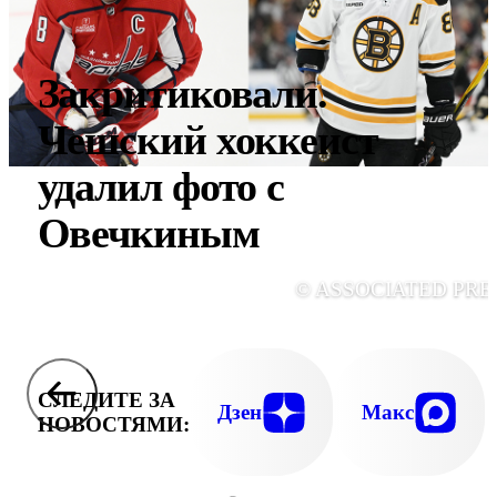
Закритиковали.
Чешский хоккеист
удалил фото с
Овечкиным
© ASSOCIATED PRE
СЛЕДИТЕ ЗА
Дзен
Макс
НОВОСТЯМИ: