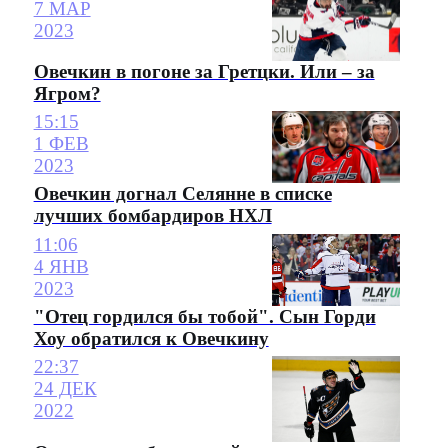
7 МАР
2023
Овечкин в погоне за Гретцки. Или – за
Ягром?
15:15
1 ФЕВ
2023
Овечкин догнал Селянне в списке
лучших бомбардиров НХЛ
11:06
4 ЯНВ
2023
"Отец гордился бы тобой". Сын Горди
Хоу обратился к Овечкину
22:37
24 ДЕК
2022