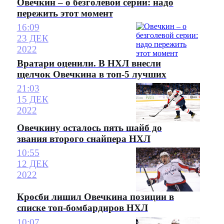
Овечкин – о безголевой серии: надо
пережить этот момент
16:09
23 ДЕК
2022
Вратари оценили. В НХЛ внесли
щелчок Овечкина в топ-5 лучших
21:03
15 ДЕК
2022
Овечкину осталось пять шайб до
звания второго снайпера НХЛ
10:55
12 ДЕК
2022
Кросби лишил Овечкина позиции в
списке топ-бомбардиров НХЛ
10:07