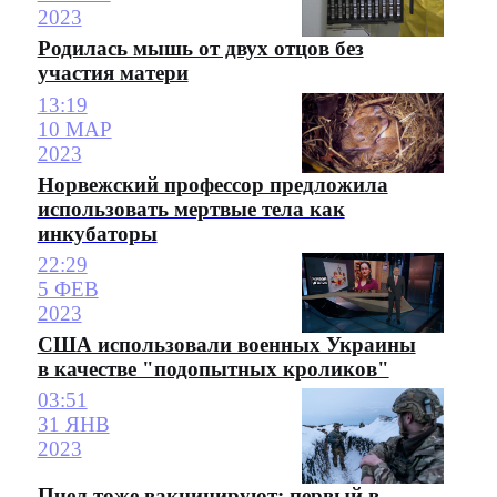
2023
Родилась мышь от двух отцов без
участия матери
13:19
10 МАР
2023
Норвежский профессор предложила
использовать мертвые тела как
инкубаторы
22:29
5 ФЕВ
2023
США использовали военных Украины
в качестве "подопытных кроликов"
03:51
31 ЯНВ
2023
Пчел тоже вакцинируют: первый в