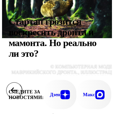
Стартап грозится
воскресить дронта и
мамонта. Но реально
ли это?
© КОМПЬЮТЕРНАЯ МОДЕ
МАВРИКИЙСКОГО ДРОНТА., ИЛЛЮСТРАЦ
COLOSSAL BIOSCIENCE
СЛЕДИТЕ ЗА
Дзен
Макс
НОВОСТЯМИ: