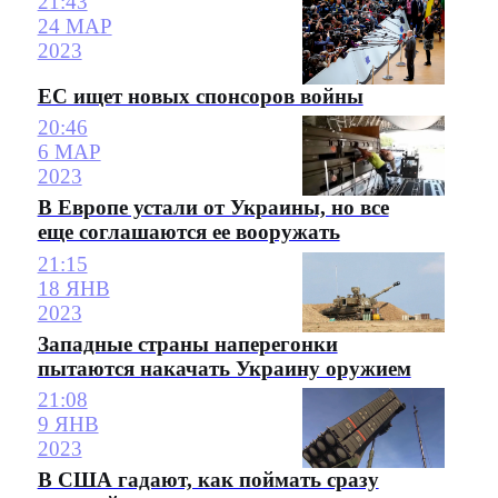
21:43
24 МАР
2023
ЕС ищет новых спонсоров войны
20:46
6 МАР
2023
В Европе устали от Украины, но все
еще соглашаются ее вооружать
21:15
18 ЯНВ
2023
Западные страны наперегонки
пытаются накачать Украину оружием
21:08
9 ЯНВ
2023
В США гадают, как поймать сразу