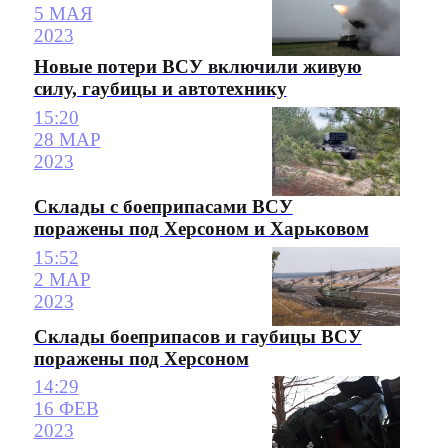
5 МАЯ
2023
Новые потери ВСУ включили живую
силу, гаубицы и автотехнику
15:20
28 МАР
2023
Склады с боеприпасами ВСУ
поражены под Херсоном и Харьковом
15:52
2 МАР
2023
Склады боеприпасов и гаубицы ВСУ
поражены под Херсоном
14:29
16 ФЕВ
2023