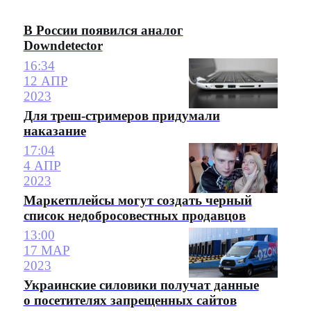
В России появился аналог
Downdetector
16:34
12 АПР
2023
Для треш-стримеров придумали
наказание
17:04
4 АПР
2023
Маркетплейсы могут создать черный
список недобросовестных продавцов
13:00
17 МАР
2023
Украинские силовики получат данные
о посетителях запрещенных сайтов