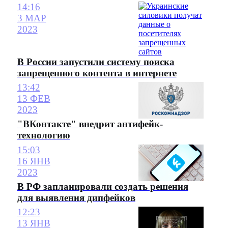
14:16
3 МАР
2023
В России запустили систему поиска
запрещенного контента в интернете
13:42
13 ФЕВ
2023
"ВКонтакте" внедрит антифейк-
технологию
15:03
16 ЯНВ
2023
В РФ запланировали создать решения
для выявления дипфейков
12:23
13 ЯНВ